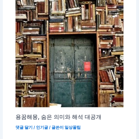
용꿈해몽, 숨은 의미와 해석 대공개
댓글 달기
/
인기글
/ 글쓴이
일상꿀팁