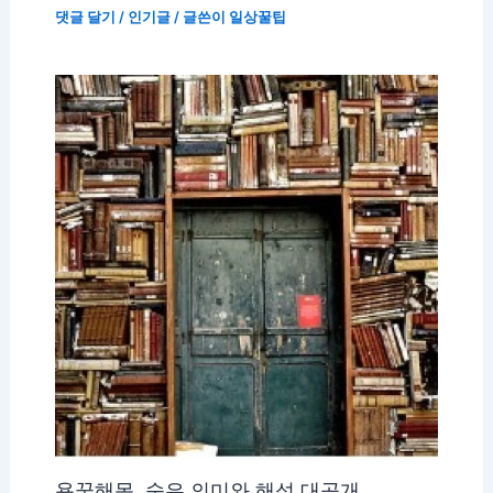
댓글 달기
/
인기글
/ 글쓴이
일상꿀팁
용꿈해몽, 숨은 의미와 해석 대공개