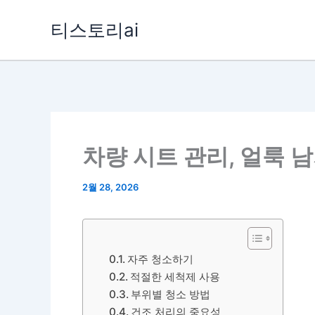
콘
티스토리ai
텐
츠
로
건
너
뛰
차량 시트 관리, 얼룩 
기
2월 28, 2026
자주 청소하기
적절한 세척제 사용
부위별 청소 방법
건조 처리의 중요성