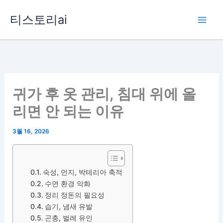
콘
티스토리ai
텐
츠
로
건
너
뛰
귀가 후 옷 관리, 침대 위에 올
기
리면 안 되는 이유
3월 16, 2026
숙성, 먼지, 박테리아 축적
수면 환경 악화
정리 정돈의 필요성
습기, 냄새 유발
곤충, 벌레 유인