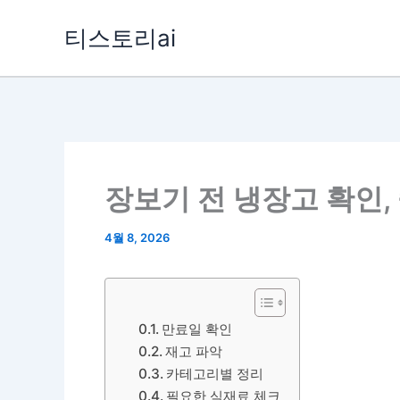
콘
티스토리ai
텐
츠
로
건
너
뛰
장보기 전 냉장고 확인,
기
4월 8, 2026
만료일 확인
재고 파악
카테고리별 정리
필요한 식재료 체크