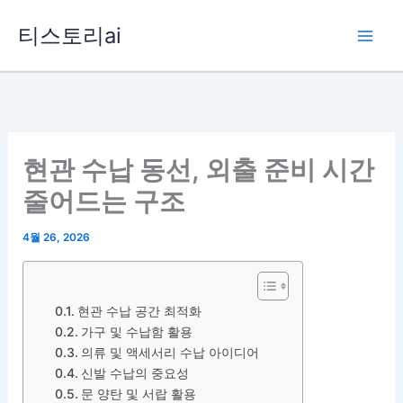
콘
티스토리ai
텐
츠
로
건
너
뛰
현관 수납 동선, 외출 준비 시간
기
줄어드는 구조
4월 26, 2026
현관 수납 공간 최적화
가구 및 수납함 활용
의류 및 액세서리 수납 아이디어
신발 수납의 중요성
문 양탄 및 서랍 활용