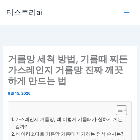
콘
티스토리ai
텐
츠
로
건
너
뛰
거름망 세척 방법, 기름때 찌든
기
가스레인지 거름망 진짜 깨끗
하게 만드는 법
6월 15, 2026
가스레인지 거름망, 왜 이렇게 기름때가 심하게 끼는
걸까?
베이킹소다로 거름망 기름때 제거하는 정석 순서는?