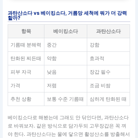
과탄산소다 vs 베이킹소다, 거름망 세척에 뭐가 더 강력
할까?
항목
베이킹소다
과탄산소다
기름때 분해력
중간
강함
탄화된 찌든때
약함
효과적
피부 자극
낮음
장갑 필수
가격
저렴
조금 비쌈
추천 상황
보통 수준 기름때
심하게 탄화된 때
베이킹소다로 해봤는데 그래도 안 닦인다면, 과탄산소다
로 바꿔보자. 같은 방식으로 담가두되 고무장갑은 꼭 껴
야 한다. 과탄산소다는 물에 닿으면 활성산소를 방출해서