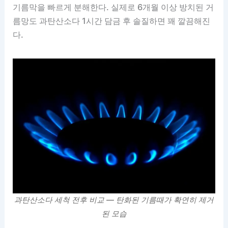
기름막을 빠르게 분해한다. 실제로 6개월 이상 방치된 거
름망도 과탄산소다 1시간 담금 후 솔질하면 꽤 깔끔해진
다.
과탄산소다 세척 전후 비교 — 탄화된 기름때가 확연히 제거
된 모습