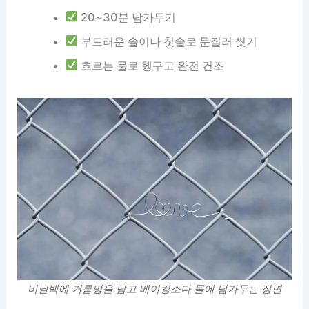
20~30분 담가두기
부드러운 솔이나 칫솔로 문질러 씻기
흐르는 물로 헹구고 완전 건조
비닐백에 거름망을 담고 베이킹소다 물에 담가두는 장면