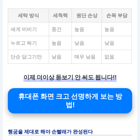
세탁 방식
세척력
원단 손상
손목 부담
세게 비비기
중간
높음
높음
누르고 짜기
높음
낮음
낮음
단순 담그기만
낮음
매우 낮음
없음
이제 더이상 돋보기 안 써도 됩니다!!
휴대폰 화면 크고 선명하게 보는 방
법!
헹굼을 제대로 해야 손빨래가 완성된다