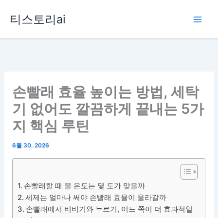
콘
티스토리ai
텐
츠
로
건
너
뛰
손빨래 효율 높이는 방법, 세탁
기
기 없어도 깔끔하게 끝내는 5가
지 핵심 루틴
6월 30, 2026
손빨래할 때 물 온도는 몇 도가 맞을까
세제는 얼마나 써야 손빨래 효율이 올라갈까
손빨래에서 비비기와 누르기, 어느 쪽이 더 효과적일