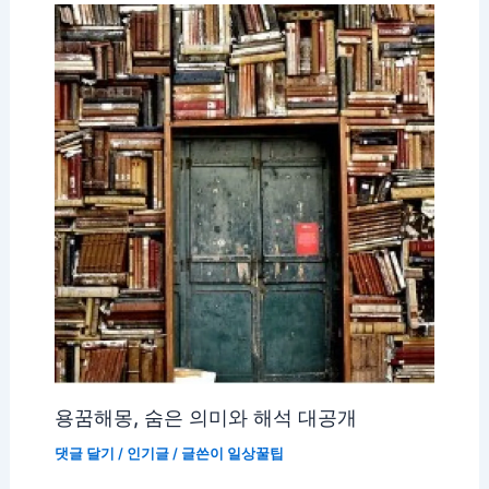
용꿈해몽, 숨은 의미와 해석 대공개
댓글 달기
/
인기글
/ 글쓴이
일상꿀팁