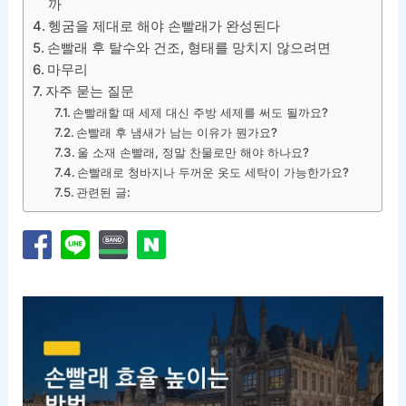
까
헹굼을 제대로 해야 손빨래가 완성된다
손빨래 후 탈수와 건조, 형태를 망치지 않으려면
마무리
자주 묻는 질문
손빨래할 때 세제 대신 주방 세제를 써도 될까요?
손빨래 후 냄새가 남는 이유가 뭔가요?
울 소재 손빨래, 정말 찬물로만 해야 하나요?
손빨래로 청바지나 두꺼운 옷도 세탁이 가능한가요?
관련된 글: