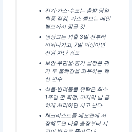
전기·가스·수도는 출발 당일
최종 점검, 가스 밸브는 메인
밸브까지 잠글 것
냉장고는 외출 3일 전부터
비워나가고, 7일 이상이면
전원 차단 검토
보안·우편물·환기 설정은 귀
가 후 불쾌감을 좌우하는 핵
심 변수
식물·반려동물 위탁은 최소
1주일 전 확정, 마지막 날 급
하게 처리하면 사고 난다
체크리스트를 메모앱에 저
장해두면 다음 출장부터 시
간이 반으로 줄어든다