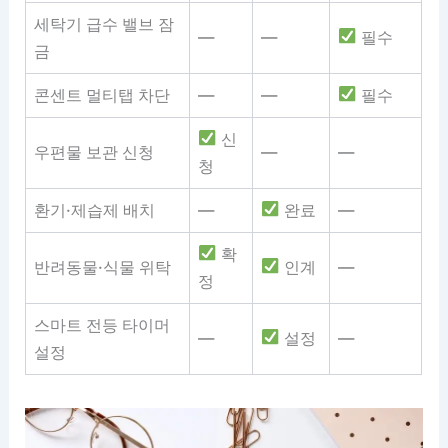
세탁기 급수 밸브 잠
—
—
필수
금
콘센트 멀티탭 차단
—
—
필수
신
우편물 보관 신청
—
—
청
환기·제습제 배치
—
완료
—
확
반려동물·식물 위탁
인계
—
정
스마트 전등 타이머
—
설정
—
설정