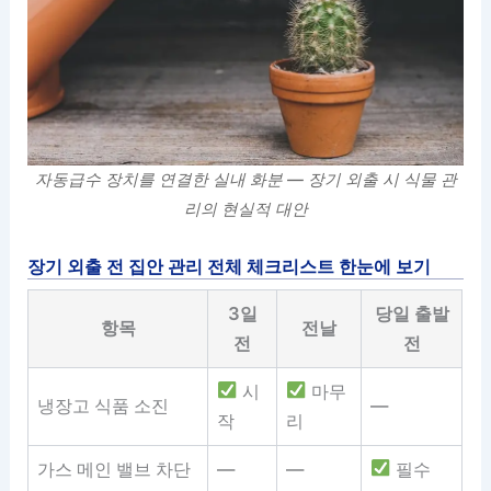
자동급수 장치를 연결한 실내 화분 — 장기 외출 시 식물 관
리의 현실적 대안
장기 외출 전 집안 관리 전체 체크리스트 한눈에 보기
3일
당일 출발
항목
전날
전
전
시
마무
냉장고 식품 소진
—
작
리
가스 메인 밸브 차단
—
—
필수