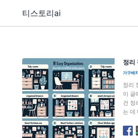
콘
티스토리ai
텐
츠
로
건
너
뛰
정리 
기
가구배
정리 
이 글
건 정
는 데