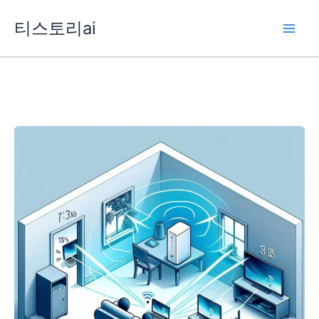
콘
티스토리ai
텐
츠
로
건
너
뛰
기