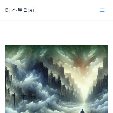
콘
티스토리ai
텐
츠
로
건
너
뛰
기