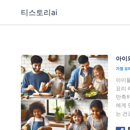
콘
티스토리ai
텐
츠
로
건
너
뛰
아이와
기
가정 요
아이들
요리 
만족하
에게 
는 건