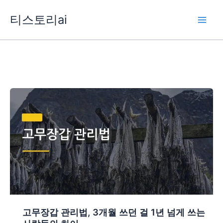
콘
티스토리ai
텐
츠
로
건
너
뛰
기
고무장갑 관리법, 3개월 쓰던 걸 1년 넘게 쓰는