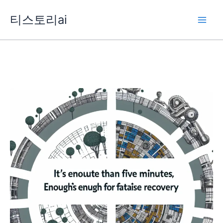
콘
티스토리ai
텐
츠
로
건
너
뛰
기