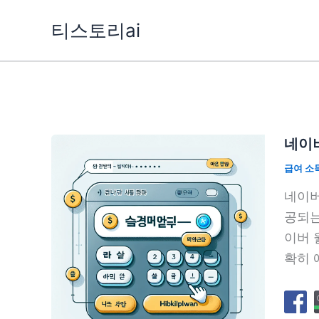
콘
티스토리ai
텐
츠
로
건
너
뛰
네이버
기
급여 소
네이버
공되는
이버 
확히 