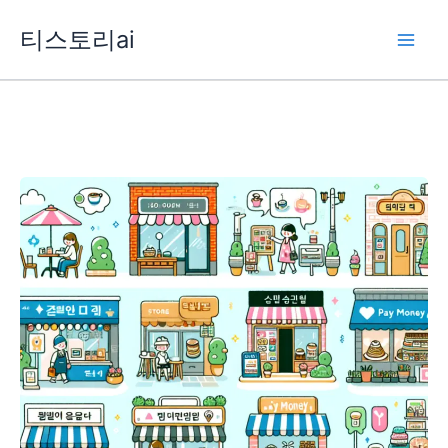
콘
티스토리ai
텐
츠
로
건
너
뛰
기