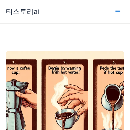
콘
티스토리ai
텐
츠
로
건
너
뛰
기