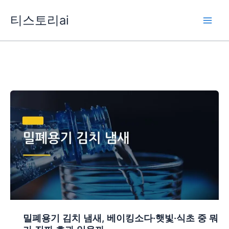
콘
티스토리ai
텐
츠
로
건
너
뛰
기
밀폐용기 김치 냄새, 베이킹소다·햇빛·식초 중 뭐