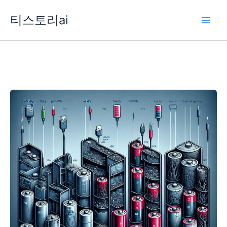
콘
티스토리ai
텐
츠
로
건
너
뛰
기