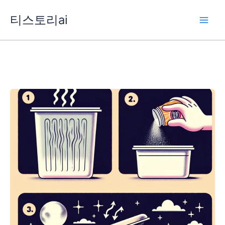
콘
티스토리ai
텐
츠
로
건
너
뛰
기