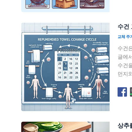
수건 
교체 주
수건은
글에서
수건을
먼지와
상추