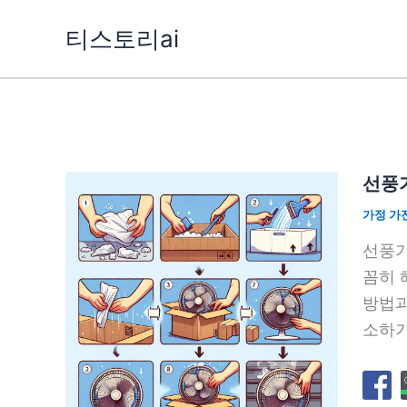
콘
티스토리ai
텐
츠
로
건
너
뛰
선풍기
기
가정 가
선풍기
꼼히 
방법과
소하기