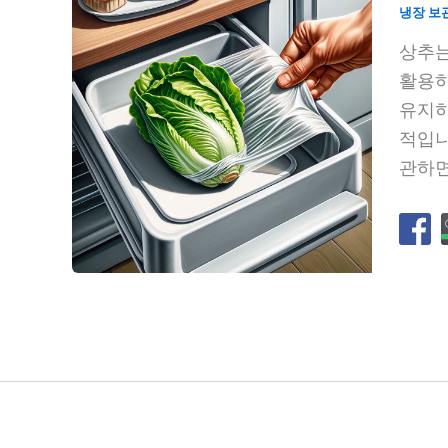
냉장 보
상추는
활용하
유지하
적입니
관하면