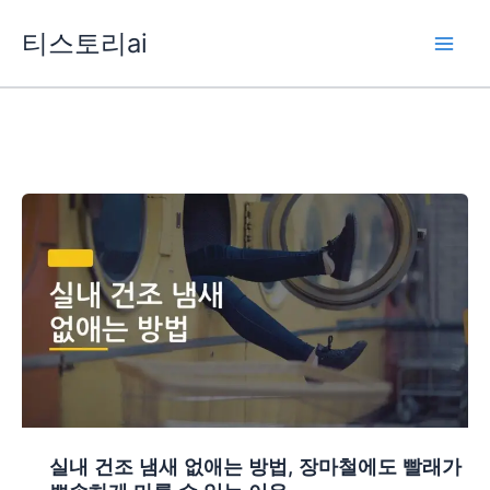
콘
티스토리ai
텐
츠
로
건
너
뛰
기
실내 건조 냄새 없애는 방법, 장마철에도 빨래가