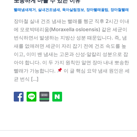
뽀송하게 마를 수 있는 이유
빨래냄새제거
,
실내건조냄새
,
육아살림정보
,
장마빨래꿀팁
,
장마철빨래
장마철 실내 건조 냄새는 빨래를 헹군 직후 2시간 이내
에 모로박테리움(Moraxella osloensis) 같은 세균이
번식하면서 발생하는 지방산 성분 때문입니다. 즉, 냄
새를 없애려면 세균이 자리 잡기 전에 건조 속도를 높
이고, 이미 밴 냄새는 고온과 산성·알칼리 성분으로 잡
아야 합니다. 이 두 가지 원칙만 알면 장마 내내 뽀송한
빨래가 가능합니다.
이 글 핵심 요약 냄새 원인은 세
균 번식 […]