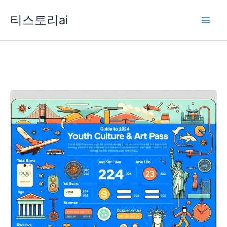
콘
티스토리ai
텐
츠
로
건
너
뛰
기