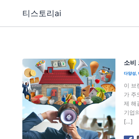
콘
티스토리ai
텐
츠
로
건
너
뛰
소비 
기
다양성
,
이 브
가 주
제 해
기업의
[…]