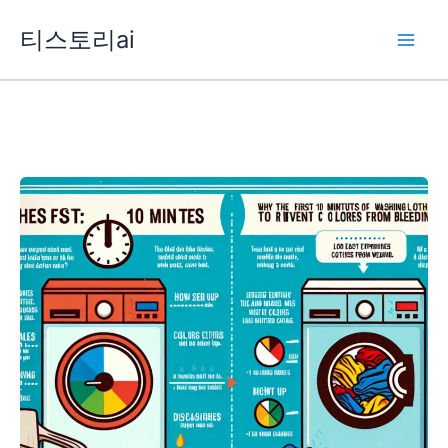
콘
티스토리ai
텐
츠
로
건
너
뛰
기