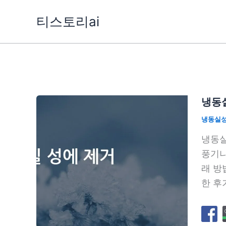
콘
티스토리ai
텐
츠
로
건
너
뛰
냉동실
기
냉동실
냉동실
풍기나
래 방
한 후