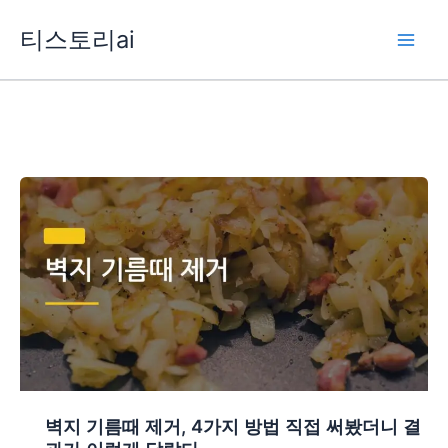
콘
티스토리ai
텐
츠
로
건
너
뛰
기
벽지 기름때 제거, 4가지 방법 직접 써봤더니 결