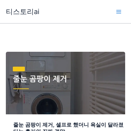
콘
티스토리ai
텐
츠
로
건
너
뛰
기
줄눈 곰팡이 제거, 셀프로 했더니 욕실이 달라졌