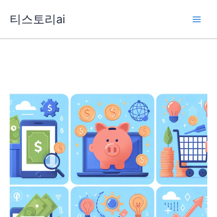
콘
티스토리ai
텐
츠
로
건
너
뛰
기