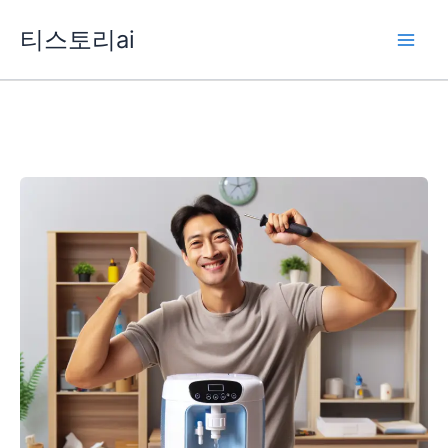
콘
티스토리ai
텐
츠
로
건
너
뛰
기