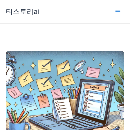
콘
티스토리ai
텐
츠
로
건
너
뛰
기