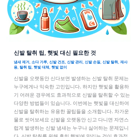
신발 탈취 팁, 햇빛 대신 필요한 것
냄새 제거
,
소다 가루
,
신발 건조
,
신발 관리
,
신발 손질
,
신발 탈취
,
재사
용
,
탈취 팁
,
햇빛 대체
,
햇빛 없이
신발을 오랫동안 신다보면 발생하는 신발 탈취 문제는
누구에게나 익숙한 고민입니다. 하지만 햇빛을 활용하
기 어려운 경우에도 효과적으로 신발을 탈취할 수 있는
다양한 방법들이 있습니다. 이번에는 햇빛을 대신하여
신발을 탈취하는 유용한 꿀팁들을 소개합니다. 차가운
물로 씻어보세요 신발을 오랫동안 신고 다니면 자연스
럽게 발생하는 신발 냄새는 누구나 싫어하는 문제입니
다. 신발 탈취를 위해 흔히 햇빛에 말리는 것이 효과적