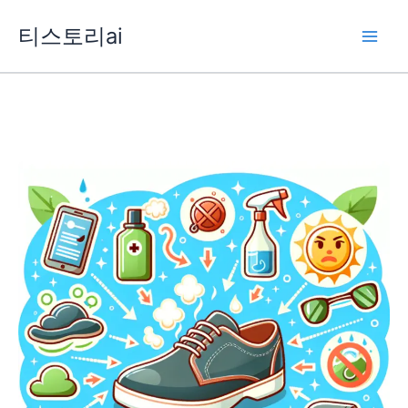
콘
티스토리ai
텐
츠
로
건
너
뛰
기