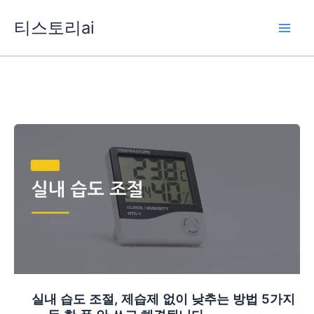
콘
티스토리ai
텐
츠
로
건
너
뛰
기
실내 습도 조절, 제습제 없이 낮추는 방법 5가지