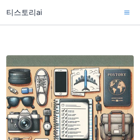
콘
티스토리ai
텐
츠
로
건
너
뛰
기