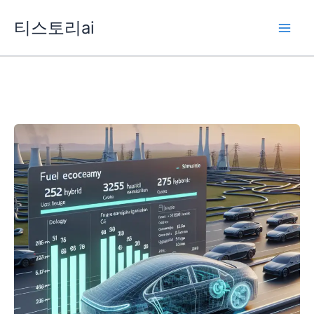
콘
티스토리ai
텐
츠
로
건
너
뛰
기