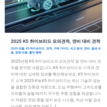
2025 K5 하이브리드 모의견적, 연비 대비 견적
2025 모델
,
K5 하이브리드
,
견적
,
구매 가이드
,
비교 분석
,
연비
,
옵션 비
용
,
운영 비용
,
할인 혜택
2025년형 K5 하이브리드의 모의견적 및 연비 대비 견
적을 분석한 내용입니다. K5 하이브리드의 가격과 연
비에 대한 상세한 정보를 확인해보세요. K5 하이브리
드 소개 2025 Kia K5 하이브리드는 최신 기술과 성능
을 결합한 친환경 차량으로, 도심 주행부터 고속도로를
자유롭게 달릴 때까지 우수한 주행 경험을 제공합니다.
이 차량은 전방 충돌 방지 보조 시스템, 차선 이탈 경보
시스템, 안전 벨트 알림 […]