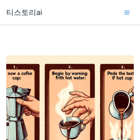
콘
티스토리ai
텐
츠
로
건
너
뛰
기