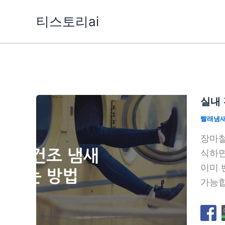
콘
티스토리ai
텐
츠
로
건
너
뛰
실내 
기
빨래냄
장마철
식하면
이미 
가능