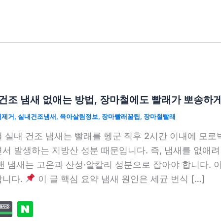
건조 냄새 없애는 방법, 장마철에도 빨래가 뽀송하게
새제거
,
실내건조냄새
,
육아살림정보
,
장마빨래꿀팁
,
장마철빨래
 실내 건조 냄새는 빨래를 헹군 직후 2시간 이내에 모로박테리움
서 발생하는 지방산 성분 때문입니다. 즉, 냄새를 없애려
밴 냄새는 고온과 산성·알칼리 성분으로 잡아야 합니다. 이
합니다.
이 글 핵심 요약 냄새 원인은 세균 번식 […]