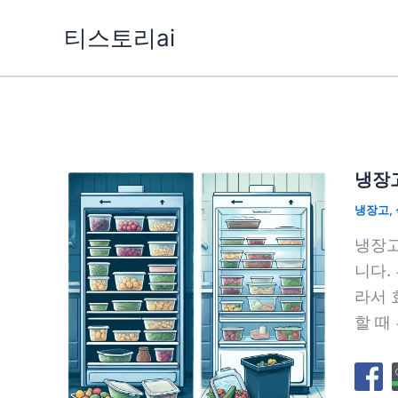
콘
티스토리ai
텐
츠
로
건
너
뛰
냉장고
기
냉장고
,
냉장고
니다.
라서 
할 때