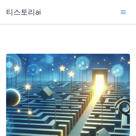
콘
티스토리ai
텐
츠
로
건
너
뛰
기