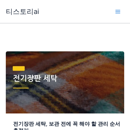
콘
티스토리ai
텐
츠
로
건
너
뛰
기
전기장판 세탁, 보관 전에 꼭 해야 할 관리 순서