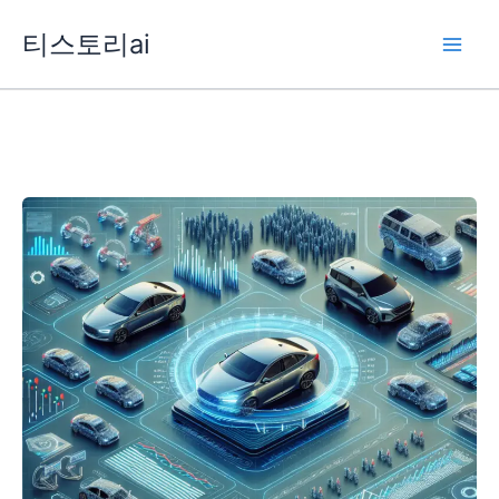
콘
티스토리ai
텐
츠
로
건
너
뛰
기