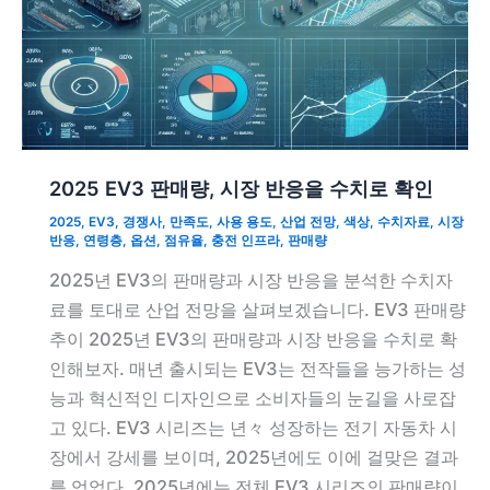
2025 EV3 판매량, 시장 반응을 수치로 확인
2025
,
EV3
,
경쟁사
,
만족도
,
사용 용도
,
산업 전망
,
색상
,
수치자료
,
시장
반응
,
연령층
,
옵션
,
점유율
,
충전 인프라
,
판매량
2025년 EV3의 판매량과 시장 반응을 분석한 수치자
료를 토대로 산업 전망을 살펴보겠습니다. EV3 판매량
추이 2025년 EV3의 판매량과 시장 반응을 수치로 확
인해보자. 매년 출시되는 EV3는 전작들을 능가하는 성
능과 혁신적인 디자인으로 소비자들의 눈길을 사로잡
고 있다. EV3 시리즈는 년々 성장하는 전기 자동차 시
장에서 강세를 보이며, 2025년에도 이에 걸맞은 결과
를 얻었다. 2025년에는 전체 EV3 시리즈의 판매량이