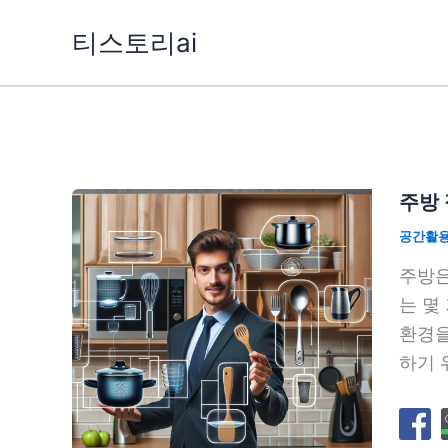
콘
티스토리ai
텐
츠
로
건
너
뛰
주방 
기
공간활
주방은
는 몇
환경을
하기 