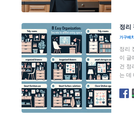
정리 
가구배
정리 
이 글
건 정
는 데