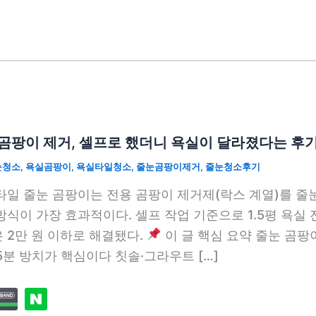
곰팡이 제거, 셀프로 했더니 욕실이 달라졌다는 후
눈청소
,
욕실곰팡이
,
욕실타일청소
,
줄눈곰팡이제거
,
줄눈청소후기
타일 줄눈 곰팡이는 전용 곰팡이 제거제(락스 계열)를 줄눈에
방식이 가장 효과적이다. 셀프 작업 기준으로 1.5평 욕실 
 2만 원 이하로 해결됐다.
이 글 핵심 요약 줄눈 곰팡
15분 방치가 핵심이다 칫솔·그라우트 […]