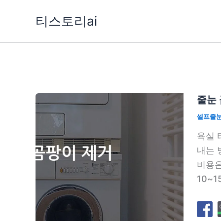
콘
티스토리ai
텐
츠
로
건
너
뛰
줄눈 
기
셀프줄
욕실 
내는 
비용은
10~