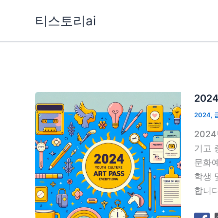
콘
티스토리ai
텐
츠
로
건
너
뛰
202
기
2024
,
202
기고 
문화예
학생 
합니다