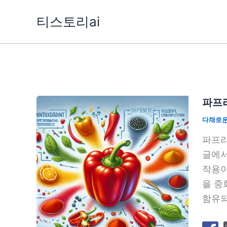
콘
티스토리ai
텐
츠
로
건
너
뛰
파프
기
다채로운
파프리
글에서
작용이
을 중
함유되