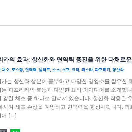
리카의 효과: 항산화와 면역력 증진을 위한 다채로운
 채소
,
로스팅
,
면역력
,
샐러드
,
소스
,
스프
,
요리
,
파스타
,
파프리카
,
항산화
카는 항산화 성분이 풍부하고 다양한 영양소를 함유한 채
는 파프리카의 효능과 다양한 요리 아이디어를 소개합니
 강한 채소 중 하나로 알려져 있습니다. 항산화 작용은 
화시켜 세포 손상을 예방하고 면역력을 향상시킵니다. 
어 […]