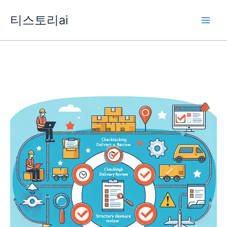
콘
티스토리ai
텐
츠
로
건
너
뛰
기