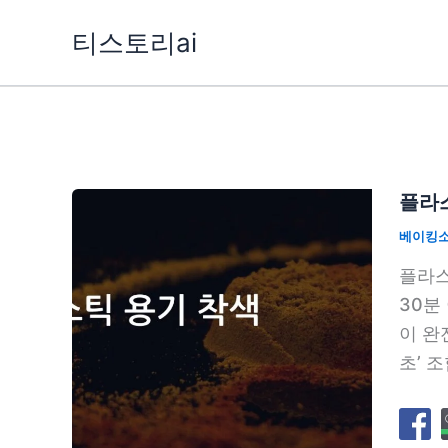
콘
티스토리ai
텐
츠
로
건
너
뛰
플라스
기
베이킹
플라스
30분
이 완
초’ 