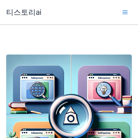
콘
티스토리ai
텐
츠
로
건
너
뛰
기