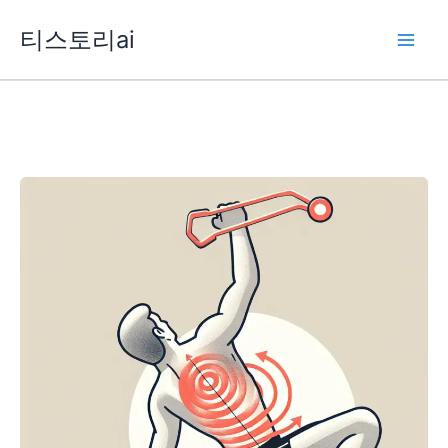
콘
티스토리ai
텐
츠
로
건
너
뛰
기